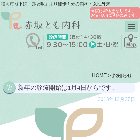
福岡市地下鉄「赤坂駅」より徒歩１分の内科・女性外来
当院は昼休憩なしです。
お支払いは現金のみです。
Tog
nav
HOME
>
お知らせ
新年の診療開始は1月4日からです。
2018年12月27日