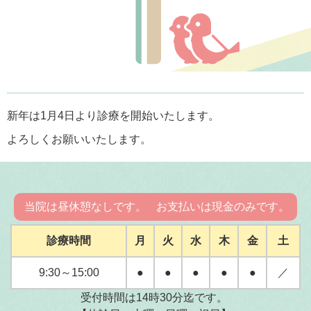
新年は1月4日より診療を開始いたします。
よろしくお願いいたします。
当院は昼休憩なしです。
お支払いは現金のみです。
診療時間
月
火
水
木
金
土
9:30～15:00
●
●
●
●
●
／
受付時間は14時30分迄です。