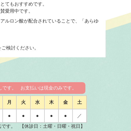
はとてもおすすめです。
絶賛愛用中です。
ヒアルロン酸が配合されていることで、「あらゆ
をご検討ください。
しです。
お支払いは現金のみです。
月
火
水
木
金
土
●
●
●
●
●
／
迄です。
【休診日：土曜・日曜・祝日】