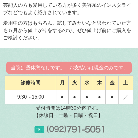
芸能人の方も愛用している方が多く美容系のインスタライ
ブなどでもよく紹介されています。
愛用中の方はもちろん、試してみたいなと思われていた方
も５月から値上がりをするので、ぜひ値上げ前にご購入を
ご検討ください。
当院は昼休憩なしです。
お支払いは現金のみです。
診療時間
月
火
水
木
金
土
9:30～15:00
●
●
●
●
●
／
受付時間は14時30分迄です。
【休診日：土曜・日曜・祝日】