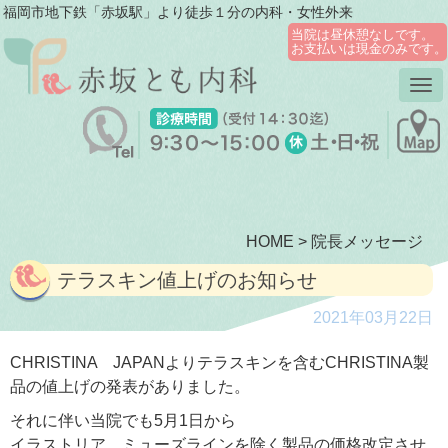
福岡市地下鉄「赤坂駅」より徒歩１分の内科・女性外来
当院は昼休憩なしです。
お支払いは現金のみです。
Tog
nav
HOME
>
院長メッセージ
テラスキン値上げのお知らせ
2021年03月22日
CHRISTINA JAPANよりテラスキンを含むCHRISTINA製
品の値上げの発表がありました。
それに伴い当院でも5月1日から
イラストリア、ミューズラインを除く製品の価格改定させ