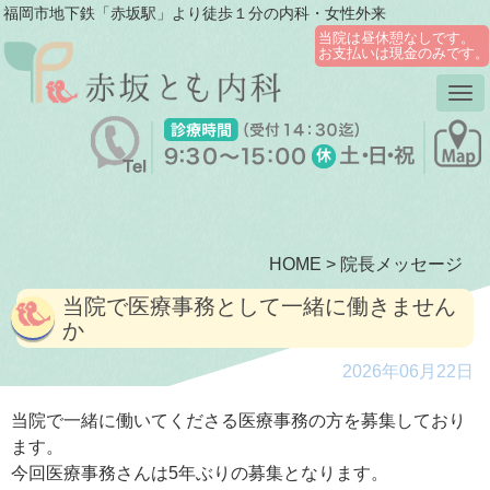
福岡市地下鉄「赤坂駅」より徒歩１分の内科・女性外来
当院は昼休憩なしです。
お支払いは現金のみです。
Tog
nav
HOME
>
院長メッセージ
当院で医療事務として一緒に働きません
か
2026年06月22日
当院で一緒に働いてくださる医療事務の方を募集しており
ます。
今回医療事務さんは5年ぶりの募集となります。