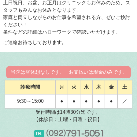
土日祝日、お盆、お正月はクリニックもお休みのため、ス
タッフもみんなお休みとなります。
家庭と両立しながらのお仕事を希望される方、ぜひご検討
ください！
条件などの詳細はハローワークで確認いただけます。
ご連絡お待ちしております。
当院は昼休憩なしです。
お支払いは現金のみです。
診療時間
月
火
水
木
金
土
9:30～15:00
●
●
●
●
●
／
受付時間は14時30分迄です。
【休診日：土曜・日曜・祝日】